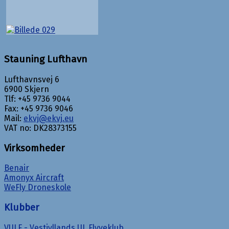
Stauning Lufthavn
Lufthavnsvej 6
6900 Skjern
Tlf: +45 9736 9044
Fax: +45 9736 9046
Mail:
ekvj@ekvj.eu
VAT no: DK28373155
Virksomheder
Benair
Amonyx Aircraft
WeFly Droneskole
Klubber
VULF - Vestjyllands UL Flyveklub